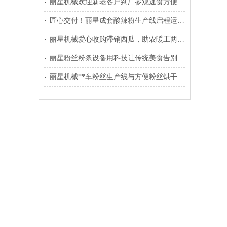
丽星机械欢迎新老客户到厂参观速食方便粉丝生产线
匠心交付！丽星成套酸辣粉生产线启程运往温县
丽星机械爱心收购滞销西瓜，助农暖工两不误
丽星粉丝粉条设备用科技让传统美食告别铝担忧
丽星机械**车粉丝生产线与方便粉丝烘干线装车发往东北