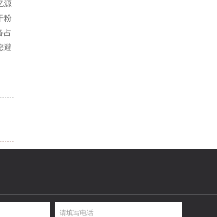
亿源
干粉
备占
您避