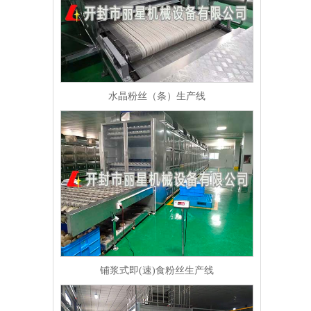
水晶粉丝（条）生产线
铺浆式即(速)食粉丝生产线