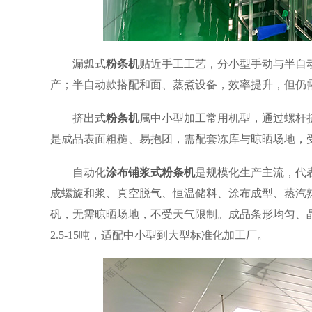
漏瓢式
粉条机
贴近手工工艺，分小型手动与半自动
产；半自动款搭配和面、蒸煮设备，效率提升，但仍
挤出式
粉条机
属中小型加工常用机型，通过螺杆
是成品表面粗糙、易抱团，需配套冻库与晾晒场地，
自动化
涂布铺浆式粉条机
是规模化生产主流，代
成螺旋和浆、真空脱气、恒温储料、涂布成型、蒸汽
矾，无需晾晒场地，不受天气限制。成品条形均匀、
2.5-15吨，适配中小型到大型标准化加工厂。