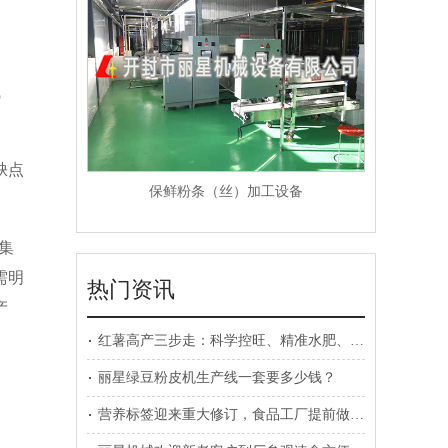
试
缺点
保鲜粉条（丝）加工设备
，集
需明
热门资讯
产
红薯高产三步走：科学控旺、精准水肥、病虫害预防
丽星绿豆粉皮机生产线一套要多少钱？
营养标签迎来重大修订，食品工厂提前做好规划