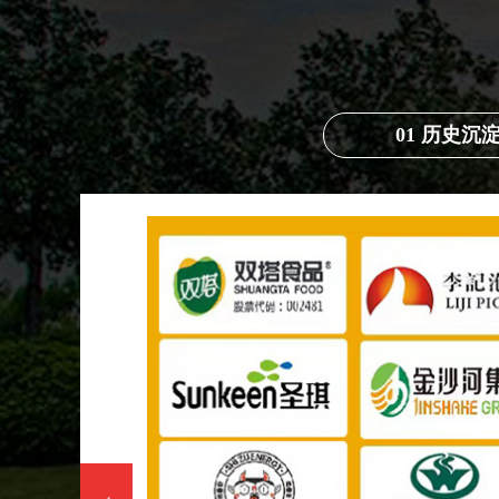
01 历史沉
古人也非
族人 皖神 湘丰