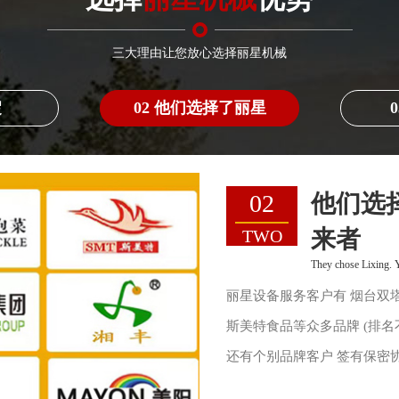
三大理由让您放心选择丽星机械
淀
02 他们选择了丽星
03
预约丽
Make an appointment 
THREE
丽星兄弟公司丽星亿源食品
丝条生产线、方便即食粉丝
粉饼面皮烘干设备等生产运
了解投资条件、基建要求、
情况等等更多信息。 您担心