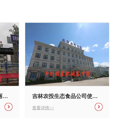
吉林农投生态食品公司使用的丽星酸辣粉设备应用现场
开封丽星机械水晶粉丝生产线助力宜宾顶古山薯业生产自己的粉丝粉条
查看详情>>
查看详