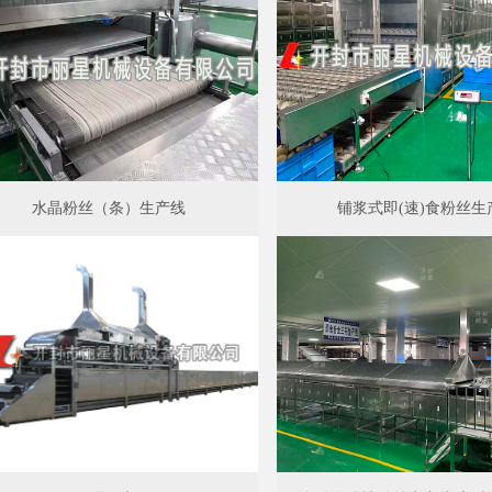
水晶粉丝（条）生产线
铺浆式即(速)食粉丝生