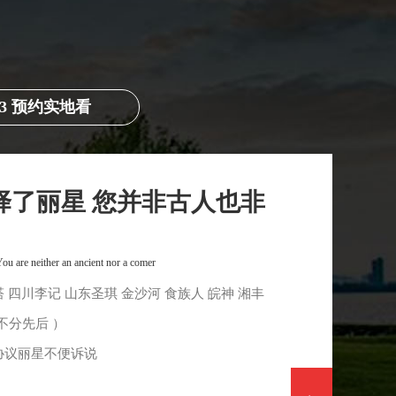
03 预约实地看
星来厂实地看设备运行
for Lixing to come to the factory to see the equipment operation
、丽星食品公司均使用丽星机械研发生产的水晶粉
加工设备、鲜粉苕皮生产线、带烘干粉皮设备、
行多年。预约丽星机械可观摩设备运行现场，直观
设备占地、厂房布局、机器运行、工艺流程、用人
的问题丽星很多都已遇见，相互交流也许会帮您