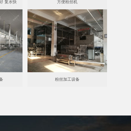
好 复水快
方便粉丝机
备
粉丝加工设备