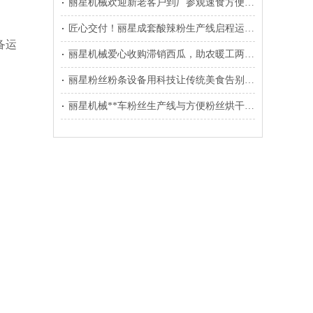
丽星机械欢迎新老客户到厂参观速食方便粉丝生产线
匠心交付！丽星成套酸辣粉生产线启程运往温县
备运
丽星机械爱心收购滞销西瓜，助农暖工两不误
丽星粉丝粉条设备用科技让传统美食告别铝担忧
丽星机械**车粉丝生产线与方便粉丝烘干线装车发往东北