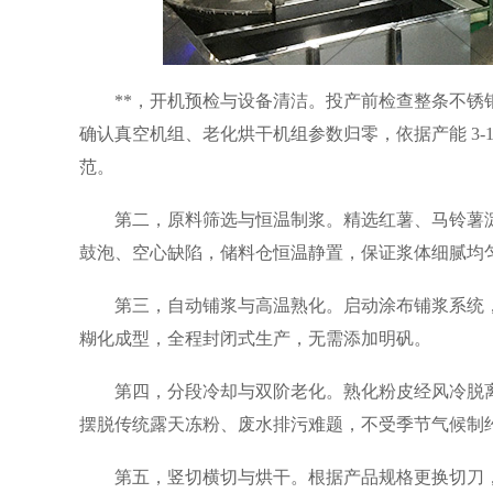
**，开机预检与设备清洁。投产前检查整条不
确认真空机组、老化烘干机组参数归零，依据产能 3-
范。
第二，原料筛选与恒温制浆。精选红薯、马铃薯
鼓泡、空心缺陷，储料仓恒温静置，保证浆体细腻均
第三，自动铺浆与高温熟化。启动涂布铺浆系统，控
糊化成型，全程封闭式生产，无需添加明矾。
第四，分段冷却与双阶老化。熟化粉皮经风冷脱
摆脱传统露天冻粉、废水排污难题，不受季节气候制
第五，竖切横切与烘干。根据产品规格更换切刀