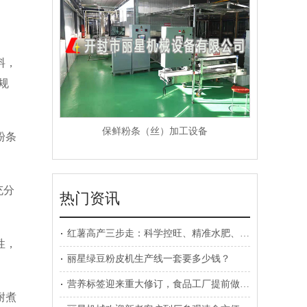
料，
规
保鲜粉条（丝）加工设备
粉条
充分
热门资讯
红薯高产三步走：科学控旺、精准水肥、病虫害预防
性，
丽星绿豆粉皮机生产线一套要多少钱？
营养标签迎来重大修订，食品工厂提前做好规划
耐煮