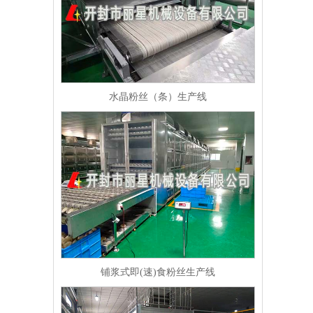
水晶粉丝（条）生产线
铺浆式即(速)食粉丝生产线