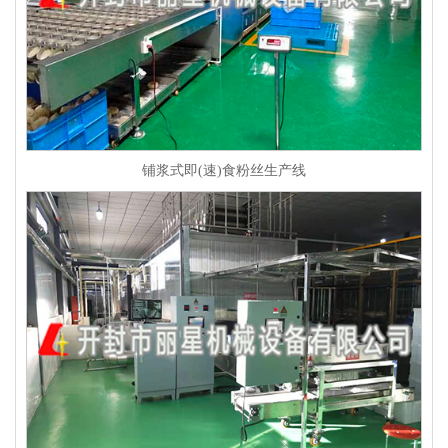
铺浆式即(速)食粉丝生产线