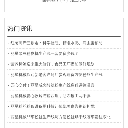
保鲜粉条（丝）加工设备
热门资讯
红薯高产三步走：科学控旺、精准水肥、病虫害预防
丽星绿豆粉皮机生产线一套要多少钱？
营养标签迎来重大修订，食品工厂提前做好规划
丽星机械欢迎新老客户到厂参观速食方便粉丝生产线
匠心交付！丽星成套酸辣粉生产线启程运往温县
丽星机械爱心收购滞销西瓜，助农暖工两不误
丽星粉丝粉条设备用科技让传统美食告别铝担忧
丽星机械**车粉丝生产线与方便粉丝烘干线装车发往东北