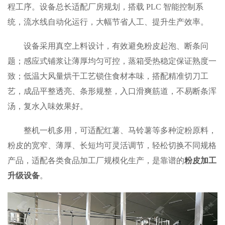
程工序。设备总长适配厂房规划，搭载 PLC 智能控制系
统，流水线自动化运行，大幅节省人工、提升生产效率。
设备采用真空上料设计，有效避免粉皮起泡、断条问
题；感应式铺浆让薄厚均匀可控，蒸箱受热稳定保证熟度一
致；低温大风量烘干工艺锁住食材本味，搭配精准切刀工
艺，成品平整透亮、条形规整，入口滑爽筋道，不易断条浑
汤，复水入味效果好。
整机一机多用，可适配红薯、马铃薯等多种淀粉原料，
粉皮的宽窄、薄厚、长短均可灵活调节，轻松切换不同规格
产品，适配各类食品加工厂规模化生产，是靠谱的
粉皮加工
升级设备
。