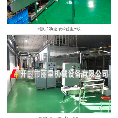
铺浆式即(速)食粉丝生产线