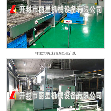
铺浆式即(速)食粉丝生产线