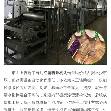
市面上低端半自动
红薯粉条机
凭借亲民价格占据不少市
场，但这类设备自动化程度低，多依赖人工辅助操作，仅能
轻微减轻劳动强度。制浆、和面环节全靠人工把控，淀粉与
清水搅拌混合不均匀，浆液内部极易滞留淀粉气泡，后续成
型加工后，就会形成粉条气泡瑕疵。传统手工搅拌方式劳动
强度大，即便反复揉搓，也无法彻底排净面团内部空气，生