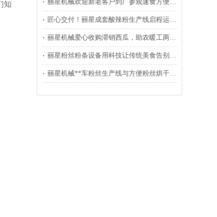
丽星机械欢迎新老客户到厂参观速食方便粉丝生产线
们知
匠心交付！丽星成套酸辣粉生产线启程运往温县
丽星机械爱心收购滞销西瓜，助农暖工两不误
丽星粉丝粉条设备用科技让传统美食告别铝担忧
丽星机械**车粉丝生产线与方便粉丝烘干线装车发往东北