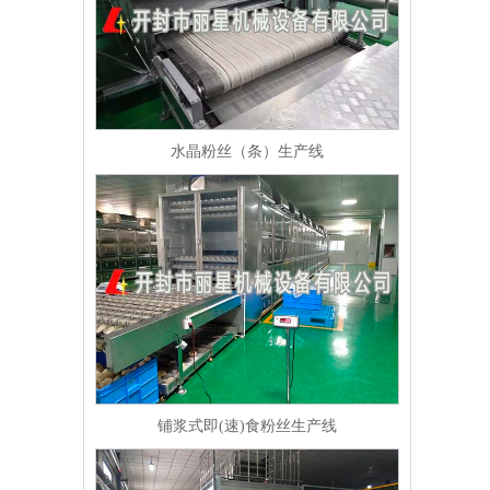
水晶粉丝（条）生产线
铺浆式即(速)食粉丝生产线