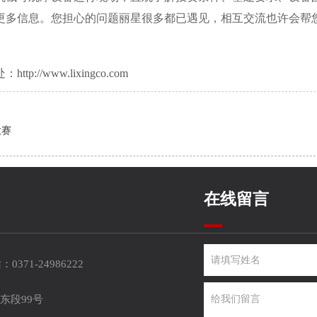
更多信息。您担心的问题丽星很多都已遇见，相互交流也许会帮
处：
http://www.lixingco.com
大赛
在线留言
0371-24986222
东段99号