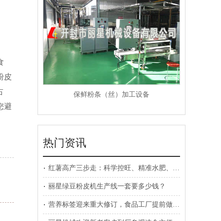
食
粉皮
占
保鲜粉条（丝）加工设备
您避
热门资讯
红薯高产三步走：科学控旺、精准水肥、病虫害预防
丽星绿豆粉皮机生产线一套要多少钱？
营养标签迎来重大修订，食品工厂提前做好规划