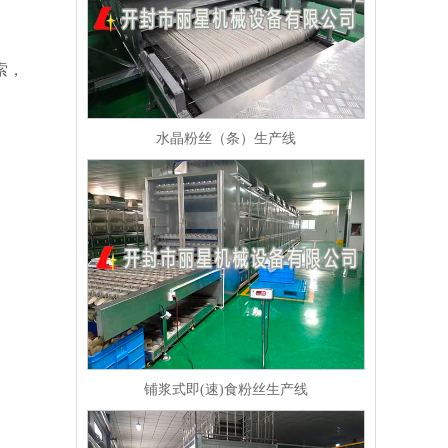
索，
水晶粉丝（条）生产线
铺浆式即(速)食粉丝生产线