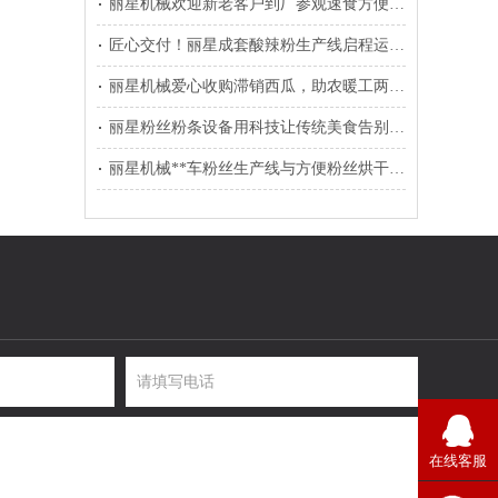
丽星机械欢迎新老客户到厂参观速食方便粉丝生产线
匠心交付！丽星成套酸辣粉生产线启程运往温县
丽星机械爱心收购滞销西瓜，助农暖工两不误
丽星粉丝粉条设备用科技让传统美食告别铝担忧
丽星机械**车粉丝生产线与方便粉丝烘干线装车发往东北
在线客服