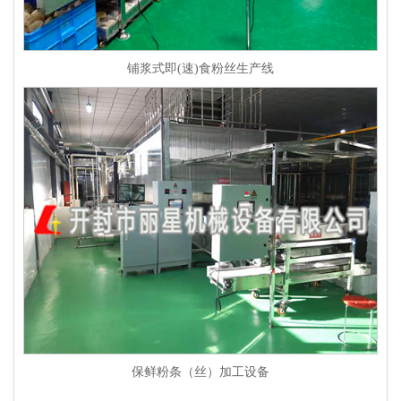
铺浆式即(速)食粉丝生产线
保鲜粉条（丝）加工设备