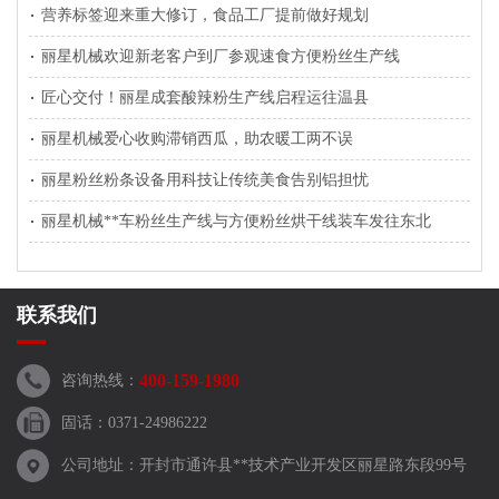
营养标签迎来重大修订，食品工厂提前做好规划
丽星机械欢迎新老客户到厂参观速食方便粉丝生产线
匠心交付！丽星成套酸辣粉生产线启程运往温县
丽星机械爱心收购滞销西瓜，助农暖工两不误
丽星粉丝粉条设备用科技让传统美食告别铝担忧
丽星机械**车粉丝生产线与方便粉丝烘干线装车发往东北
联系我们
400-159-1980
咨询热线：
固话：0371-24986222
公司地址：开封市通许县**技术产业开发区丽星路东段99号