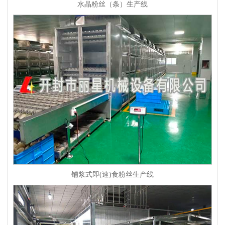
水晶粉丝（条）生产线
铺浆式即(速)食粉丝生产线