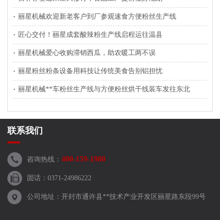
丽星机械欢迎新老客户到厂参观速食方便粉丝生产线
匠心交付！丽星成套酸辣粉生产线启程运往温县
丽星机械爱心收购滞销西瓜，助农暖工两不误
丽星粉丝粉条设备用科技让传统美食告别铝担忧
丽星机械**车粉丝生产线与方便粉丝烘干线装车发往东北
联系我们
400-159-1980
咨询热线：
固话：0371-24986222
公司地址：开封市通许县**技术产业开发区丽星路东段99号