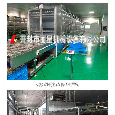
铺浆式即(速)食粉丝生产线