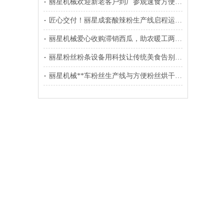
丽星机械欢迎新老客户到厂参观速食方便粉丝生产线
匠心交付！丽星成套酸辣粉生产线启程运往温县
丽星机械爱心收购滞销西瓜，助农暖工两不误
丽星粉丝粉条设备用科技让传统美食告别铝担忧
丽星机械**车粉丝生产线与方便粉丝烘干线装车发往东北