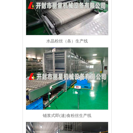
水晶粉丝（条）生产线
铺浆式即(速)食粉丝生产线