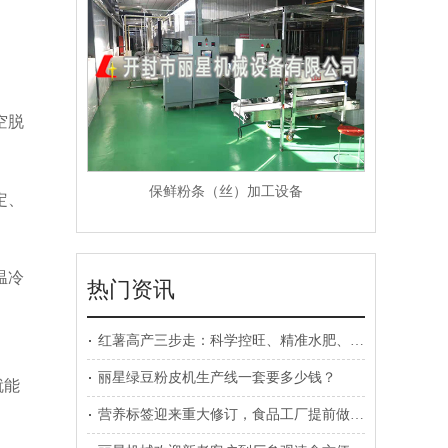
空脱
保鲜粉条（丝）加工设备
定、
温冷
热门资讯
红薯高产三步走：科学控旺、精准水肥、病虫害预防
丽星绿豆粉皮机生产线一套要多少钱？
就能
营养标签迎来重大修订，食品工厂提前做好规划