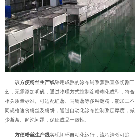
该
方便粉丝生产线
采用成熟的涂布铺浆蒸熟直条切割工
艺，无需添加明矾，通过物理方式控制淀粉糊化成型，符合
相关质量标准。可适配红薯、马铃薯等多种淀粉，能加工不
同规格速食粉丝及粉饼，通过自动化涂布控制浆层厚度，减
少断条、起泡问题，保证成品一致性。
方便粉丝生产线
实现闭环自动化运行，流程清晰可追