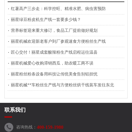
红薯高产三步走：科学控旺、精准水肥、病虫害预防
丽星绿豆粉皮机生产线一套要多少钱？
营养标签迎来重大修订，食品工厂提前做好规划
丽星机械欢迎新老客户到厂参观速食方便粉丝生产线
匠心交付！丽星成套酸辣粉生产线启程运往温县
丽星机械爱心收购滞销西瓜，助农暖工两不误
丽星粉丝粉条设备用科技让传统美食告别铝担忧
丽星机械**车粉丝生产线与方便粉丝烘干线装车发往东北
联系我们
400-159-1980
咨询热线：