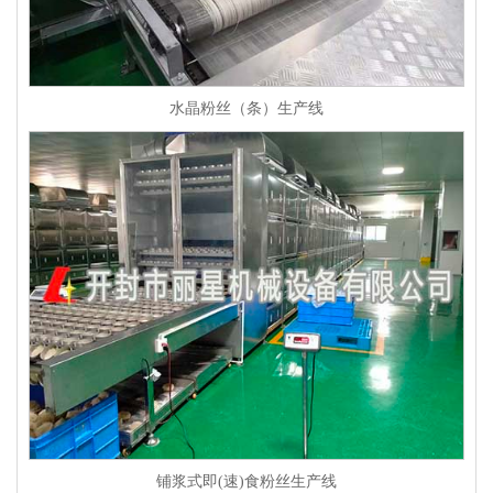
水晶粉丝（条）生产线
铺浆式即(速)食粉丝生产线